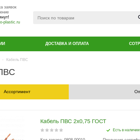
а заявок
чение
инут!
-plastic.ru
ИИ
ДОСТАВКА И ОПЛАТА
СОТ
-
Кабель ПВС
ПВС
Ассортимент
Оп
Кабель ПВС 2x0,75 ГОСТ
Есть в наличии
Код товара: 0808-00010
Продукция сертиф