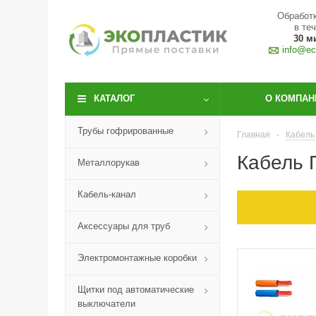
Обработк
в те
30 м
info@eco
КАТАЛОГ
О КОМПАН
Трубы гофрированные
Главная
-
Кабель
Кабель 
Металлорукав
Кабель-канал
Аксессуары для труб
Электромонтажные коробки
Щитки под автоматические
выключатели