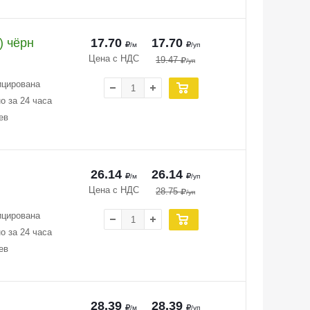
) чёрн
17.70
17.70
/м
/уп
Цена с НДС
19.47
/уп
ицирована
о за 24 часа
ев
26.14
26.14
/м
/уп
Цена с НДС
28.75
/уп
ицирована
о за 24 часа
ев
28.39
28.39
/м
/уп