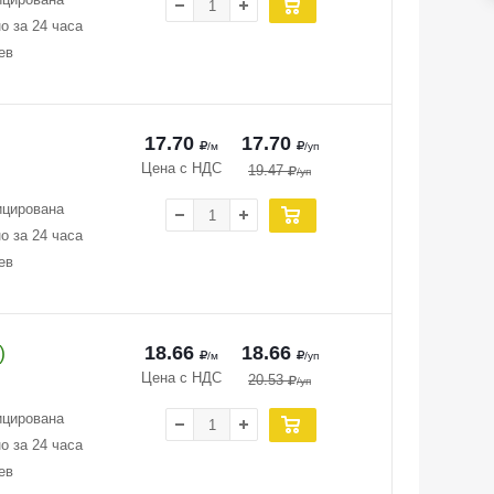
о за 24 часа
ев
17.70
17.70
/м
/уп
Цена с НДС
19.47
/уп
ицирована
о за 24 часа
ев
)
18.66
18.66
/м
/уп
Цена с НДС
20.53
/уп
ицирована
о за 24 часа
ев