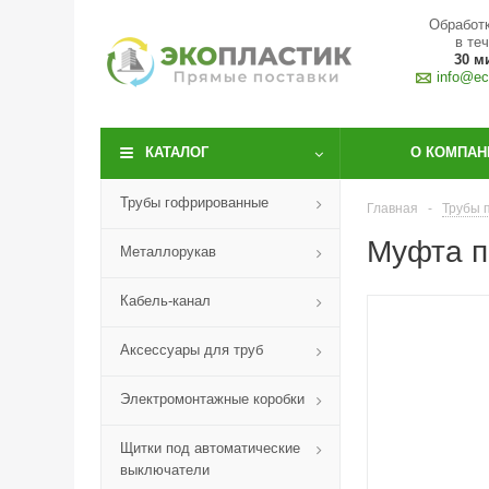
Обработк
в те
30 м
info@eco
КАТАЛОГ
О КОМПАН
Трубы гофрированные
Главная
-
Трубы 
Муфта п
Металлорукав
Кабель-канал
Аксессуары для труб
Электромонтажные коробки
Щитки под автоматические
выключатели