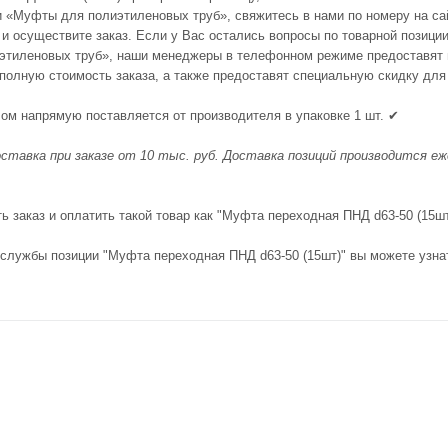
ии «Муфты для полиэтиленовых труб», свяжитесь в нами по номеру на са
у и осуществите заказ. Если у Вас остались вопросы по товарной позиц
тиленовых труб», наши менеджеры в телефонном режиме предоставят н
 полную стоимость заказа, а также предоставят специальную скидку для
лом напрямую поставляется от производителя в упаковке 1 шт. ✔
ставка при заказе от 10 тыс. руб. Доставка позиций производится еже
 заказ и оплатить такой товар как "Муфта переходная ПНД d63-50 (15шт
 службы позиции "Муфта переходная ПНД d63-50 (15шт)" вы можете узна