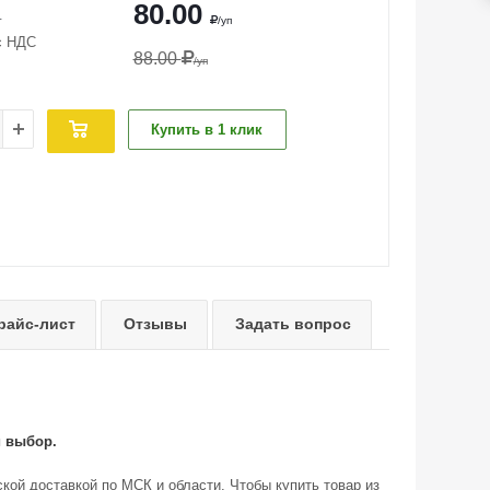
80.00
т
/уп
с НДС
88.00
/уп
Купить в 1 клик
райс-лист
Отзывы
Задать вопрос
й выбор.
кой доставкой по МСК и области. Чтобы купить товар из