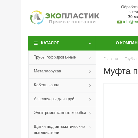
Обработк
в те
30 м
info@eco
КАТАЛОГ
О КОМПАН
Трубы гофрированные
Главная
-
Трубы 
Муфта п
Металлорукав
Кабель-канал
Аксессуары для труб
Электромонтажные коробки
Щитки под автоматические
выключатели