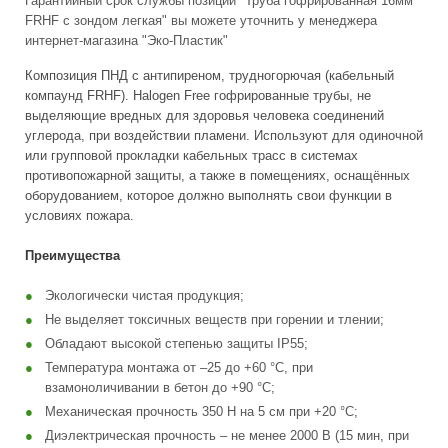
Гарантийный срок службы позиции "Труба гофрированная 16мм
FRHF с зондом легкая" вы можете уточнить у менеджера
интернет-магазина "Эко-Пластик"
Композиция ПНД с антипиреном, трудногорючая (кабельный
компаунд FRНF). Halogen Free гофрированные трубы, не
выделяющие вредных для здоровья человека соединений
углерода, при воздействии пламени. Используют для одиночной
или групповой прокладки кабельных трасс в системах
противопожарной защиты, а также в помещениях, оснащённых
оборудованием, которое должно выполнять свои функции в
условиях пожара.
Преимущества
Экологически чистая продукция;
Не выделяет токсичных веществ при горении и тлении;
Обладают высокой степенью защиты IP55;
Температура монтажа от –25 до +60 °С, при
взамоноличивании в бетон до +90 °С;
Механическая прочность 350 Н на 5 см при +20 °С;
Диэлектрическая прочность – не менее 2000 В (15 мин, при