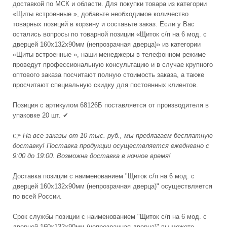
доставкой по МСК и области. Для покупки товара из категории
«Щиты встроенные », добавьте необходимое количество
товарных позиций в корзину и составьте заказ. Если у Вас
остались вопросы по товарной позиции «Щиток с/п на 6 мод. с
дверцей 160х132х90мм (непрозрачная дверца)» из категории
«Щиты встроенные », наши менеджеры в телефонном режиме
проведут профессиональную консультацию и в случае крупного
оптового заказа посчитают полную стоимость заказа, а также
просчитают специальную скидку для постоянных клиентов.
Позиция с артикулом 68126Б поставляется от производителя в
упаковке 20 шт. ✔
👉
На все заказы от 10 тыс. руб., мы предлагаем бесплатную
доставку! Поставка продукции осуществляется ежедневно с
9:00 до 19:00. Возможна доставка в ночное время!
Доставка позиции с наименованием "Щиток с/п на 6 мод. с
дверцей 160х132х90мм (непрозрачная дверца)" осуществляется
по всей России.
Срок службы позиции с наименованием "Щиток с/п на 6 мод. с
дверцей 160х132х90мм (непрозрачная дверца)" вы можете