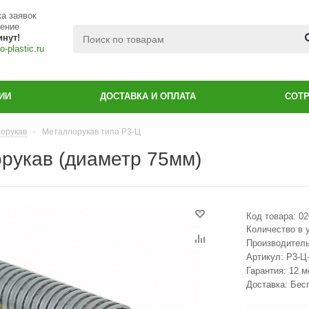
а заявок
чение
инут!
-plastic.ru
ИИ
ДОСТАВКА И ОПЛАТА
СОТ
орукав
-
Металлорукав типа Р3-Ц
рукав (диаметр 75мм)
Код товара:
02
Количество в 
Производител
Артикул:
Р3-Ц
Гарантия: 12 
Доставка: Бес