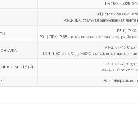
РБ 190095029. 34
Р3-Ц: стальная оцинков
Р3-Ц-ПВХ: стальная оцинкованная лента 
Р3-Ц: IP 40
ТЫ:
Р3-Ц-ПВХ: IP 65 – пыль не может попасть внутрь. Защи
Р3-Ц: от -40ºС до 
МОНТАЖА:
Р3-Ц-ПВХ: от -5ºС до +60ºС, допускается проведени
Р3-Ц: от -40ºС до 
ОЧИХ ТЕМПЕРАТУР:
Р3-Ц-ПВХ: от -25ºС 
Ь:
Не поддерживает г