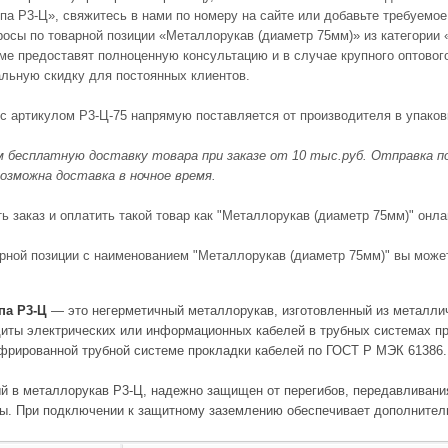
а Р3-Ц», свяжитесь в нами по номеру на сайте или добавьте требуемое 
росы по товарной позиции «Металлорукав (диаметр 75мм)» из категории
е предоставят полноценную консультацию и в случае крупного оптового
альную скидку для постоянных клиентов.
 с артикулом Р3-Ц-75 напрямую поставляется от производителя в упаков
 бесплатную доставку товара при заказе от 10 тыс.руб. Отправка поз
озможна доставка в ночное время.
 заказ и оплатить такой товар как "Металлорукав (диаметр 75мм)" онла
рной позиции с наименованием "Металлорукав (диаметр 75мм)" вы може
па Р3-Ц
— это негерметичный металлорукав, изготовленный из металлич
иты электрических или информационных кабелей в трубных системах про
фрированной трубной системе прокладки кабелей по ГОСТ Р МЭК 61386.
й в металлорукав Р3-Ц, надежно защищен от перегибов, передавливания
. При подключении к защитному заземлению обеспечивает дополнитель