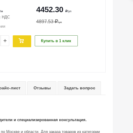
4452.30
/м
/уп
с НДС
4897.53
/уп
чии
Купить в 1 клик
райс-лист
Отзывы
Задать вопрос
дители и специализированная консультация.
по Москве и области. Для заказа товаров из категории