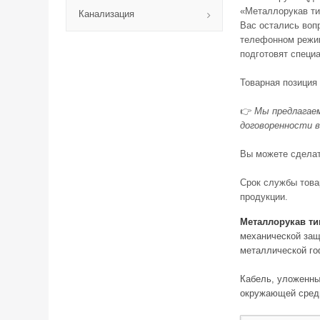
«Металлорукав тип
Канализация
Вас остались воп
телефонном режим
подготовят специ
Товарная позиция
👉
Мы предлагаем
договоренности в
Вы можете сделать
Срок службы това
продукции.
Металлорукав ти
механической защ
металлической го
Кабель, уложенны
окружающей среды