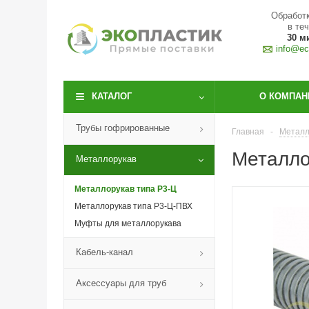
Обработк
в те
30 м
info@eco
КАТАЛОГ
О КОМПАН
Трубы гофрированные
Главная
-
Металл
Металло
Металлорукав
Металлорукав типа Р3-Ц
Металлорукав типа Р3-Ц-ПВХ
Муфты для металлорукава
Кабель-канал
Аксессуары для труб