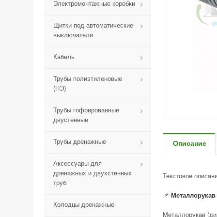
Электромонтажные коробки
Щитки под автоматические
выключатели
Кабель
Трубы полиэтиленовые
(ПЭ)
Трубы гофрированные
двустенные
Трубы дренажные
Описание
Аксессуары для
дренажных и двухстенных
Текстовое описан
труб
📌
Металлорукав 
Колодцы дренажные
Металлорукав (диа