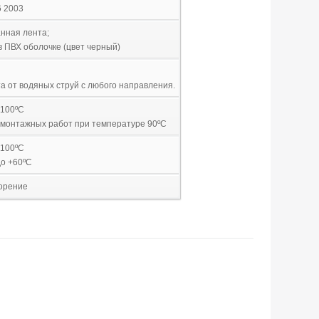
6 2003
анная лента;
в ПВХ оболочке (цвет черный)
та от водяных струй с любого направления.
+100ºС
е монтажных работ при температуре 90ºС
+100ºС
до +60ºС
орение