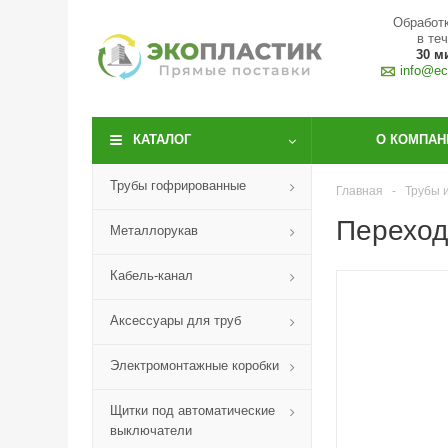
Обработк
в те
30 м
info@eco
КАТАЛОГ
О КОМПАН
Трубы гофрированные
Главная
-
Трубы 
Переход
Металлорукав
Кабель-канал
Аксессуары для труб
Электромонтажные коробки
Щитки под автоматические
выключатели