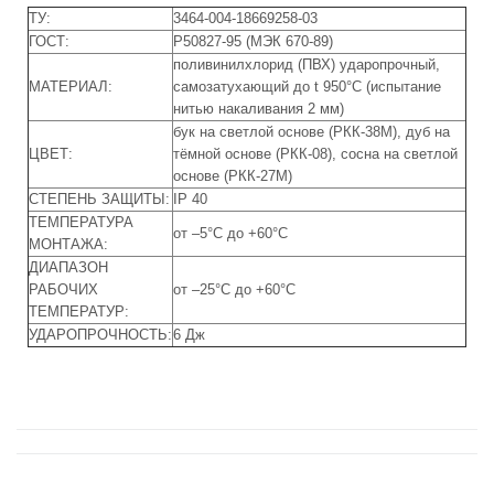
ТУ:
3464-004-18669258-03
ГОСТ:
Р50827-95 (МЭК 670-89)
поливинилхлорид (ПВХ) ударопрочный,
МАТЕРИАЛ:
самозатухающий до t 950°С (испытание
нитью накаливания 2 мм)
бук на светлой основе (РКК-38М), дуб на
ЦВЕТ:
тёмной основе (РКК-08), сосна на светлой
основе (РКК-27М)
СТЕПЕНЬ ЗАЩИТЫ:
IP 40
ТЕМПЕРАТУРА
от –5°С до +60°С
МОНТАЖА:
ДИАПАЗОН
РАБОЧИХ
от –25°С до +60°С
ТЕМПЕРАТУР:
УДАРОПРОЧНОСТЬ:
6 Дж