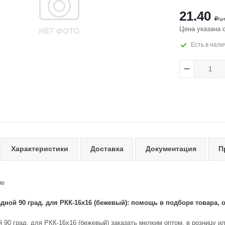
21.40
/ш
Цена указана 
Есть в нали
Характеристики
Доставка
Документация
П
ие
дной 90 град. для РКК-16х16 (бежевый): помощь в подборе товара, 
 90 град. для РКК-16х16 (бежевый) заказать мелким оптом, в розницу и