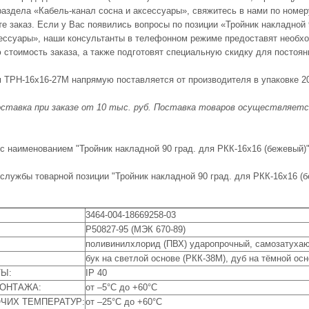
раздела «Кабель-канал сосна и аксессуары», свяжитесь в нами по номер
те заказ. Если у Вас появились вопросы по позиции «Тройник накладной 
сессуары», наши консультанты в телефонном режиме предоставят необхо
 стоимость заказа, а также подготовят специальную скидку для постоян
м ТРН-16х16-27М напрямую поставляется от производителя в упаковке 2
ставка при заказе от 10 тыс. руб. Поставка товаров осуществляется 
 с наименованием "Тройник накладной 90 град. для РКК-16х16 (бежевый)
 службы товарной позиции "Тройник накладной 90 град. для РКК-16х16 (
3464-004-18669258-03
Р50827-95 (МЭК 670-89)
поливинилхлорид (ПВХ) ударопрочный, самозатухающ
бук на светлой основе (РКК-38М), дуб на тёмной осн
Ы:
IP 40
МОНТАЖА:
от –5°С до +60°С
ЧИХ ТЕМПЕРАТУР:
от –25°С до +60°С