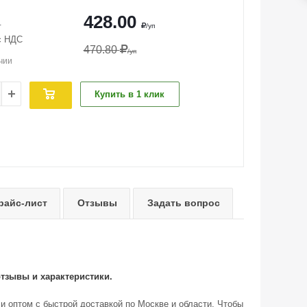
428.00
т
/уп
с НДС
470.80
/уп
чии
Купить в 1 клик
райс-лист
Отзывы
Задать вопрос
отзывы и характеристики.
ли оптом с быстрой доставкой по Москве и области. Чтобы