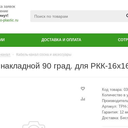
а заявок
чение
инут!
-plastic.ru
ИИ
ДОСТАВКА И ОПЛАТА
СОТ
-канал
-
Кабель-канал сосна и аксессуары
 накладной 90 град. для РКК-16х1
Код товара:
03
Количество в 
Производител
Артикул:
ТРН-
Гарантия: 12 
Доставка: Бес