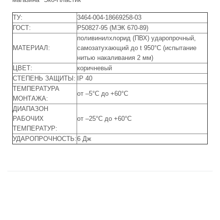
ТУ:
3464-004-18669258-03
ГОСТ:
Р50827-95 (МЭК 670-89)
поливинилхлорид (ПВХ) ударопрочный,
МАТЕРИАЛ:
самозатухающий до t 950°С (испытание
нитью накаливания 2 мм)
ЦВЕТ:
коричневый
СТЕПЕНЬ ЗАЩИТЫ:
IP 40
ТЕМПЕРАТУРА
от –5°С до +60°С
МОНТАЖА:
ДИАПАЗОН
РАБОЧИХ
от –25°С до +60°С
ТЕМПЕРАТУР:
УДАРОПРОЧНОСТЬ:
6 Дж