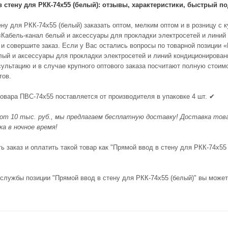
 стену для РКК-74х55 (белый): отзывы, характеристики, быстрый 
ну для РКК-74х55 (белый) заказать оптом, мелким оптом и в розницу с 
 «Кабель-канал белый и аксессуары для прокладки электросетей и линий
 и совершите заказ. Если у Вас остались вопросы по товарной позиции 
лый и аксессуары для прокладки электросетей и линий кондиционирова
ультацию и в случае крупного оптового заказа посчитают полную стоимо
тов.
товара ПВС-74х55 поставляется от производителя в упаковке 4 шт. ✔
 от 10 тыс. руб., мы предлагаем бесплатную доставку! Доставка товар
а в ночное время!
 заказ и оплатить такой товар как "Прямой ввод в стену для РКК-74х55 
 службы позиции "Прямой ввод в стену для РКК-74х55 (белый)" вы может