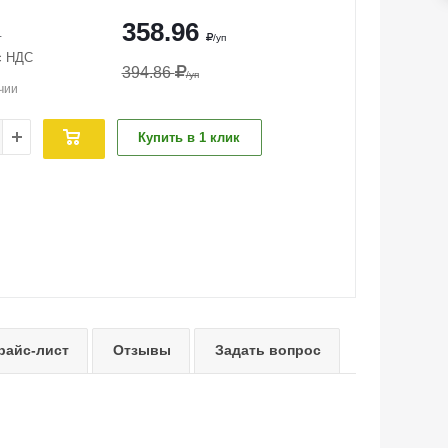
358.96
т
/уп
с НДС
394.86
/уп
чии
Купить в 1 клик
райс-лист
Отзывы
Задать вопрос