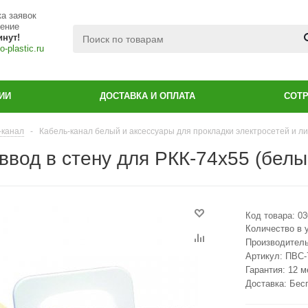
а заявок
чение
инут!
-plastic.ru
ИИ
ДОСТАВКА И ОПЛАТА
СОТ
-канал
-
Кабель-канал белый и аксессуары для прокладки электросетей и 
ввод в стену для РКК-74х55 (белы
Код товара:
03
Количество в 
Производител
Артикул:
ПВС-
Гарантия: 12 
Доставка: Бес