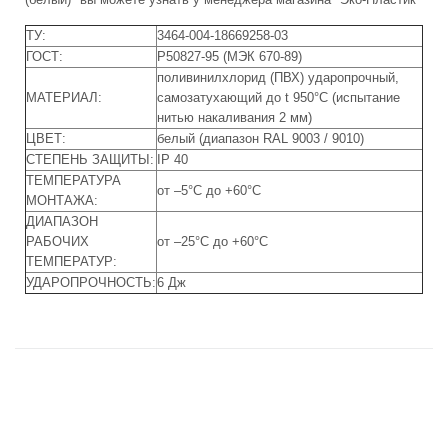
ТУ:
3464-004-18669258-03
ГОСТ:
Р50827-95 (МЭК 670-89)
поливинилхлорид (ПВХ) ударопрочный,
МАТЕРИАЛ:
самозатухающий до t 950°С (испытание
нитью накаливания 2 мм)
ЦВЕТ:
белый (диапазон RAL 9003 / 9010)
СТЕПЕНЬ ЗАЩИТЫ:
IP 40
ТЕМПЕРАТУРА
от –5°С до +60°С
МОНТАЖА:
ДИАПАЗОН
РАБОЧИХ
от –25°С до +60°С
ТЕМПЕРАТУР:
УДАРОПРОЧНОСТЬ:
6 Дж