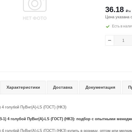
36.18
/м
Цена указана 
Есть в нали
Характеристики
Доставка
Документация
П
 4 голубой ПуВнг(А)-LS (ГОСТ) (НКЗ)
В-1) 4 голубой ПуВнг(А)-LS (ГОСТ) (НКЗ): подбор с опытными менедж
 4 голубой ПуВнг(А)-LS (ГОСТ) (НКЗ) купить в розницу, оптом или мелк