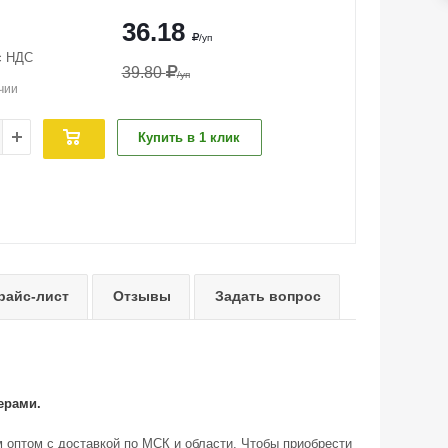
36.18
/уп
с НДС
39.80
/уп
чии
Купить в 1 клик
райс-лист
Отзывы
Задать вопрос
ерами.
им оптом с доставкой по МСК и области. Чтобы приобрести