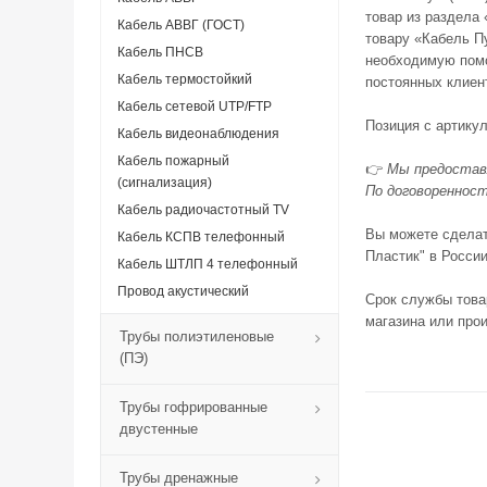
товар из раздела 
Кабель АВВГ (ГОСТ)
товару «Кабель П
Кабель ПНСВ
необходимую помо
Кабель термостойкий
постоянных клиен
Кабель сетевой UTP/FTP
Позиция с артику
Кабель видеонаблюдения
Кабель пожарный
👉
Мы предоставл
(сигнализация)
По договоренност
Кабель радиочастотный TV
Вы можете сделать
Кабель КСПВ телефонный
Пластик" в России
Кабель ШТЛП 4 телефонный
Провод акустический
Срок службы това
магазина или про
Трубы полиэтиленовые
(ПЭ)
Трубы гофрированные
двустенные
Трубы дренажные