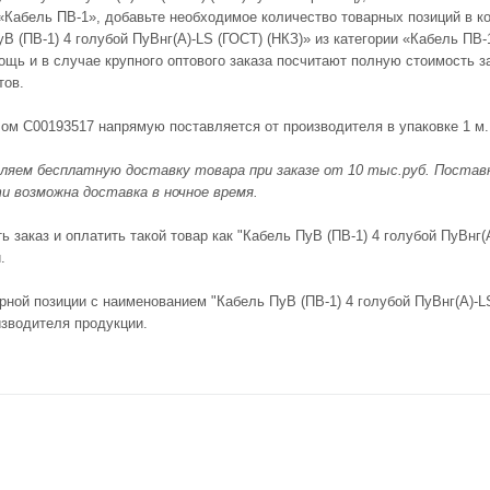
«Кабель ПВ-1», добавьте необходимое количество товарных позиций в ко
уВ (ПВ-1) 4 голубой ПуВнг(А)-LS (ГОСТ) (НКЗ)» из категории «Кабель П
щь и в случае крупного оптового заказа посчитают полную стоимость з
тов.
лом С00193517 напрямую поставляется от производителя в упаковке 1 м
яем бесплатную доставку товара при заказе от 10 тыс.руб. Поставка
и возможна доставка в ночное время.
 заказ и оплатить такой товар как "Кабель ПуВ (ПВ-1) 4 голубой ПуВнг(А
.
рной позиции с наименованием "Кабель ПуВ (ПВ-1) 4 голубой ПуВнг(А)-L
изводителя продукции.