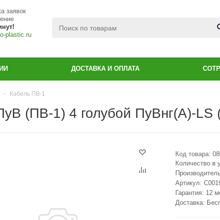
а заявок
чение
инут!
-plastic.ru
ИИ
ДОСТАВКА И ОПЛАТА
СОТ
-
Кабель ПВ-1
уВ (ПВ-1) 4 голубой ПуВнг(А)-LS 
Код товара:
08
Количество в 
Производител
Артикул:
С001
Гарантия: 12 
Доставка: Бес