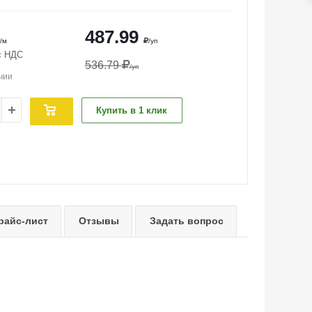
487.99
/м
/уп
с НДС
536.79
/уп
чии
Купить в 1 клик
райс-лист
Отзывы
Задать вопрос