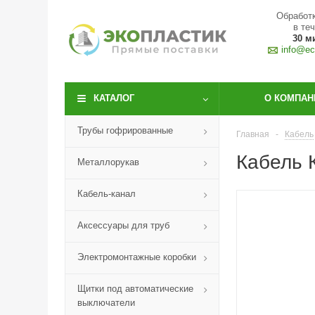
Обработк
в те
30 м
info@eco
КАТАЛОГ
О КОМПАН
Трубы гофрированные
Главная
-
Кабель
Кабель 
Металлорукав
Кабель-канал
Аксессуары для труб
Электромонтажные коробки
Щитки под автоматические
выключатели