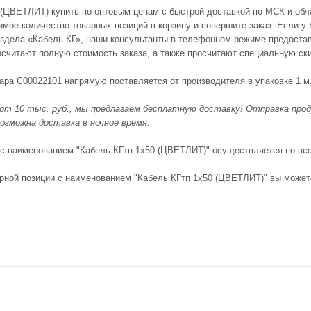
 (ЦВЕТЛИТ) купить по оптовым ценам с быстрой доставкой по МСК и обла
мое количество товарных позиций в корзину и совершите заказ. Если у 
здела «Кабель КГ», наши консультанты в телефонном режиме предоста
посчитают полную стоимость заказа, а также просчитают специальную ск
вара С00022101 напрямую поставляется от производителя в упаковке 1 м
 от 10 тыс. руб., мы предлагаем бесплатную доставку! Отправка прод
озможна доставка в ночное время.
 с наименованием "Кабель КГтп 1х50 (ЦВЕТЛИТ)" осуществляется по все
рной позиции с наименованием "Кабель КГтп 1х50 (ЦВЕТЛИТ)" вы может