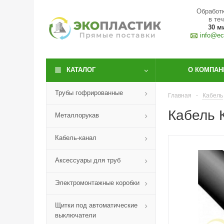
Обработк
в те
30 м
info@eco
КАТАЛОГ
О КОМПАН
Трубы гофрированные
Главная
-
Кабель
Кабель 
Металлорукав
Кабель-канал
Аксессуары для труб
Электромонтажные коробки
Щитки под автоматические
выключатели