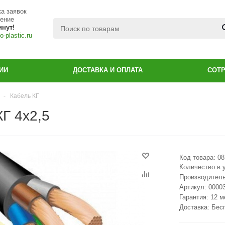
а заявок
чение
инут!
-plastic.ru
ИИ
ДОСТАВКА И ОПЛАТА
СОТ
-
Кабель КГ
КГ 4x2,5
Код товара:
08
Количество в 
Производител
Артикул:
0000
Гарантия: 12 
Доставка: Бес