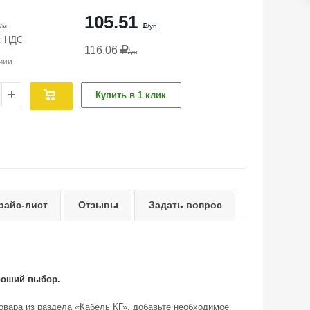
105.51
/м
/уп
с НДС
116.06
/уп
чии
Купить в 1 клик
райс-лист
Отзывы
Задать вопрос
ороший выбор.
товара из раздела «Кабель КГ», добавьте необходимое