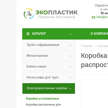
Обработк
в те
30 м
info@eco
КАТАЛОГ
О КОМПАН
Трубы гофрированные
Главная
-
Коробк
Коробка
Металлорукав
распрос
Кабель-канал
Аксессуары для труб
Электромонтажные коробки
Коробки установочные
Коробки распаячные для