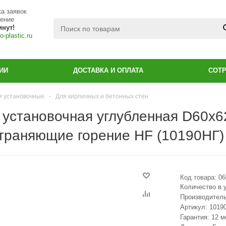
а заявок
чение
инут!
-plastic.ru
ИИ
ДОСТАВКА И ОПЛАТА
СОТ
и установочные
-
Для кирпичных и бетонных стен
 установочная углубленная D60х6
траняющие горение HF (10190НГ)
Код товара:
06
Количество в 
Производител
Артикул:
1019
Гарантия: 12 