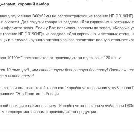
жерами, хороший выбор.
чная углубленная D60х62мм не распространяющие горение HF (10190НГ) з
 и области. Для покупки товара из раздела «Для кирпичных и бетонных 
у и оформите заказ. Если у Вас появились вопросы по товару «Коробка 
 горение HF (10190НГ)» из раздела «Для кирпичных и бетонных стен»,
щь и в случае крупного оптового заказа посчитают полную стоимость за
.
ара 10190НГ поставляется от производителя в упаковке 120 шт. ✔
 от 10 тыс. руб., мы гарантируем бесплатную доставку! Поставка прод
а в ночное время!
ь заказ и оплатить такой товар как "Коробка установочная углубленная
омпании "Эко-Пластик" в России.
рной позиции с наименованием "Коробка установочная углубленная D60
у менеджера магазина или производителя продукции.