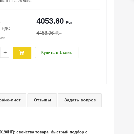
платно за 24 часа
4053.60
т
/уп
с НДС
4458.96
/уп
чии
Купить в 1 клик
райс-лист
Отзывы
Задать вопрос
190НГ): свойства товара, быстрый подбор с