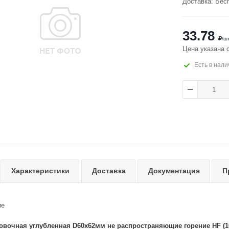
Доставка: Бес
33.78
/ш
Цена указана 
Есть в нали
Характеристики
Доставка
Документация
П
ие
овочная углубленная D60х62мм не распространяющие горение HF (10