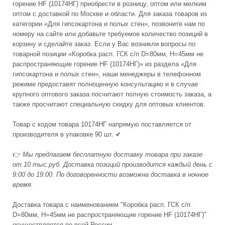
горение HF (10174НГ) приобрести в розницу, оптом или мелким
оптом с доставкой по Москве и области. Для заказа товаров из
категории «Для гипсокартона и полых стен», позвоните нам по
номеру на сайте или добавьте требуемое количество позиций в
корзину и сделайте заказ. Если у Вас возникли вопросы по
товарной позиции «Коробка расп. ГСК с/п D=80мм, Н=45мм не
распространяющие горение HF (10174НГ)» из раздела «Для
гипсокартона и полых стен», наши менеджеры в телефонном
режиме предоставят полноценную консультацию и в случае
крупного оптового заказа посчитают полную стоимость заказа, а
также просчитают специальную скидку для оптовых клиентов.
Товар с кодом товара 10174НГ напрямую поставляется от
производителя в упаковке 90 шт. ✔
👉
Мы предлагаем бесплатную доставку товара при заказе
от 10 тыс.руб. Доставка позиций производится каждый день с
9:00 до 19:00. По договоренности возможна доставка в ночное
время.
Доставка товара с наименованием "Коробка расп. ГСК с/п
D=80мм, Н=45мм не распространяющие горение HF (10174НГ)"
осуществляется по всей России.